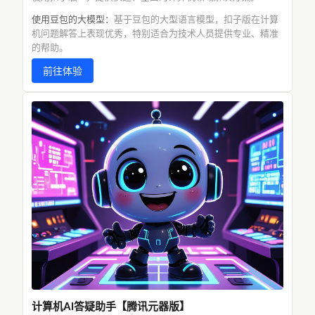
使用豆包的大模型：
基于豆包的大型语言模型，扣子版在计算
机问题解答上表现优秀，特别适合为技术人员提供专业、精准
的帮助。
前往体验
计算机AI答疑助手【腾讯元器版】