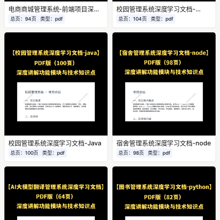
电商商城管理系统-前端项目深度
校园管理系统深度学习文档-
学习文档
python
总页：94页
类型：pdf
总页：104页
类型：pdf
校园管理系统深度学习文档-Java
宿舍管理系统深度学习文档-node
总页：100页
类型：pdf
总页：98页
类型：pdf