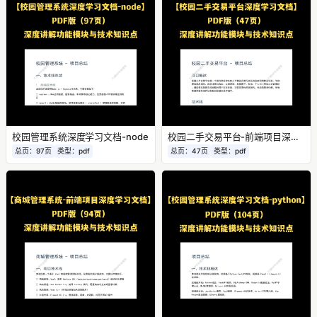
校园管理系统深度学习文档-node
校园二手交易平台-前端项目深度
学习文档
总页：97页
类型：pdf
总页：47页
类型：pdf