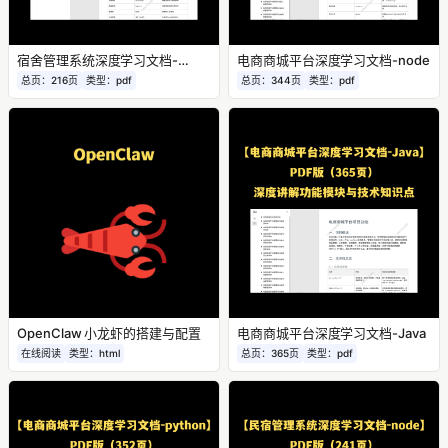
宿舍管理系统深度学习文档-
电商商城平台深度学习文档-node
python
总页：216页
类型：pdf
总页：344页
类型：pdf
OpenClaw 小龙虾的搭建与配置
电商商城平台深度学习文档-Java
在线阅读
类型：html
总页：365页
类型：pdf