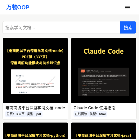
万物OOP
搜索
电商商城平台深度学习文档-node
Claude Code 使用指南
总页：337页
类型：pdf
在线阅读
类型：html