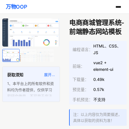
万物OOP
电商商城管理系统-
前端静态网站模板
HTML、CSS、
编程语言：
JS
vue2 +
前端：
element-ui
获取须知
展开...
下载量：
0.49k
1、本平台上的所有软件和资
预览量：
0.57k
料均为作者提供，仅供学习
和研究使用，不可用于非法
手机预览：
不支持
途径。
2、访问本平台的用户须知，
注：以上内容仅为简要描述，
版权争议与本站无关，若您
具体以获取的资料为准！
认为某些内容存在版权问
题，请及时联系我们，我们