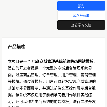
将根据情况进行修改或移
预览
除。
3、本平台保证站内提供的免
公众号获取
费联系客服下载资源（软件
查看学习文档
等等）都是按“原样”提供，本
站未做过任何改动；但本平
台不保证本站提供的下载资
源的准确性、安全性和完整
产品描述
性；同时本平台也不承担用
户因使用这些下载资源对自
己和他人造成任何形式的损
本项目是一个
电商商城管理系统前端静态网站模板
，
失或伤害。
4、未经本平台的明确许可，
旨在为开发者提供一个完整的商城后台管理系统界
任何人不得大量链接本站下
面，涵盖商品管理、订单管理、用户管理、营销管理
载资源；不得复制或仿造本
等模块。通过该模板，用户可以轻松实现商城管理的
平台，本平台上所有软件和
基础功能界面展示，并通过前端交互操作展示后台数
资料的知识产权归作者所
有，任何人不得侵害或破
据。该系统不仅适用于前端学习者用作项目实战练
坏，也不得擅自使用。
习，还可以作为电商系统的前端模板，进行二次开发
5、因互联网发展迅速，软件