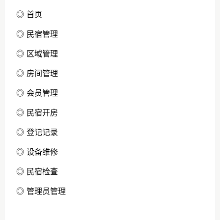
产品更新迭代快，联系客服
◎ 首页
免费获取的资源，平台无法
保证可长期有效使用。
◎ 民宿管理
6、本平台保留随时更新、修
改或删除数据内容的权利，
◎ 区域管理
且无须提前通知。
◎ 房间管理
◎ 会员管理
◎ 民宿开房
◎ 登记记录
◎ 设备维修
◎ 民宿检查
◎ 管理员管理