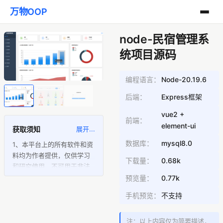
万物OOP
node-民宿管理系
统项目源码
编程语言：
Node-20.19.6
后端：
Express框架
vue2 +
前端：
element-ui
获取须知
展开...
数据库：
mysql8.0
1、本平台上的所有软件和资
料均为作者提供，仅供学习
下载量：
0.68k
和研究使用，不可用于非法
途径。
预览量：
0.77k
2、访问本平台的用户须知，
手机预览：
不支持
版权争议与本站无关，若您
认为某些内容存在版权问
注：以上内容仅为简要描述，
题，请及时联系我们，我们