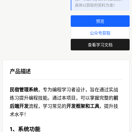
具体以获取的资料为准！
将根据情况进行修改或移
除。
3、本平台保证站内提供的免
预览
费联系客服下载资源（软件
等等）都是按“原样”提供，本
公众号获取
站未做过任何改动；但本平
台不保证本站提供的下载资
查看学习文档
源的准确性、安全性和完整
性；同时本平台也不承担用
户因使用这些下载资源对自
己和他人造成任何形式的损
产品描述
失或伤害。
4、未经本平台的明确许可，
民宿管理系统
，专为编程学习者设计，旨在通过实战
任何人不得大量链接本站下
载资源；不得复制或仿造本
练习提升编程技能。通过本项目，可以掌握完整的
前
平台，本平台上所有软件和
后端开发
流程，学习常见的
开发框架和工具
，提升技
资料的知识产权归作者所
术水平！
有，任何人不得侵害或破
坏，也不得擅自使用。
1、系统功能
5、因互联网发展迅速，软件