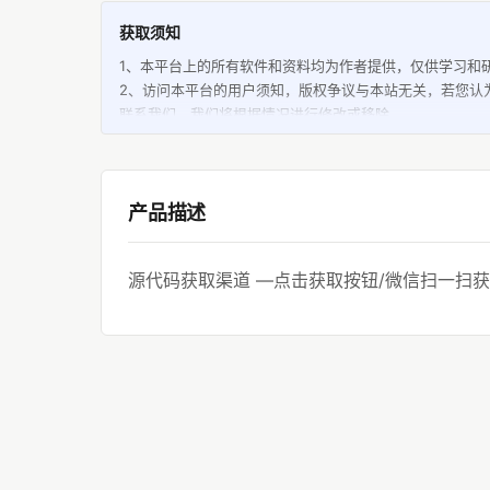
获取须知
1、本平台上的所有软件和资料均为作者提供，仅供学习和
2、访问本平台的用户须知，版权争议与本站无关，若您认
联系我们，我们将根据情况进行修改或移除。
3、本平台保证站内提供的免费联系客服下载资源（软件等等
过任何改动；但本平台不保证本站提供的下载资源的准确性
也不承担用户因使用这些下载资源对自己和他人造成任何形
4、未经本平台的明确许可，任何人不得大量链接本站下载
产品描述
平台上所有软件和资料的知识产权归作者所有，任何人不得
5、因互联网发展迅速，软件产品更新迭代快，联系客服免
源代码获取渠道 —点击获取按钮/微信扫一扫获
期有效使用。
6、本平台保留随时更新、修改或删除数据内容的权利，且