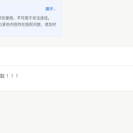
展开...
研究使用，不可用于非法途径。
为某些内容存在版权问题，请及时
）都是按“原样”提供，本站未做
、安全性和完整性；同时本平台
式的损失或伤害。
资源；不得复制或仿造本平台，本
侵害或破坏，也不得擅自使用。
费获取的资源，平台无法保证可长
取 ！！！
无须提前通知。