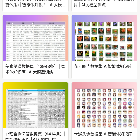
繁体版) | 智能体知识库 | AI大模型
库 | AI大模型训练
训练
美食菜谱数据集（13943条） | 智
花卉图片数据集|AI智能体知识库
能体知识库 | AI大模型训练
心理咨询问答数据集（9414条）|
卡通头像数据集|AI智能体知识库
智能体知识库 | AI大模型训练